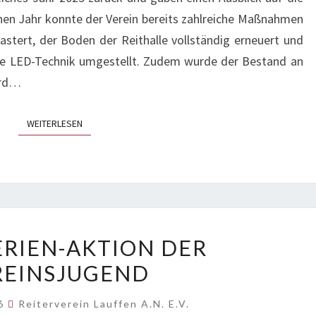
GESTELLT
en Jahr konnte der Verein bereits zahlreiche Maßnahmen
stert, der Boden der Reithalle vollständig erneuert und
de LED-Technik umgestellt. Zudem wurde der Bestand an
erd…
WEITERLESEN
WEITERLESEN
OSTERFERIEN-
RIEN-AKTION DER
AKTION
REINSJUGEND
DER
VEREINSJUGEND
26
Reiterverein Lauffen A.N. E.V.