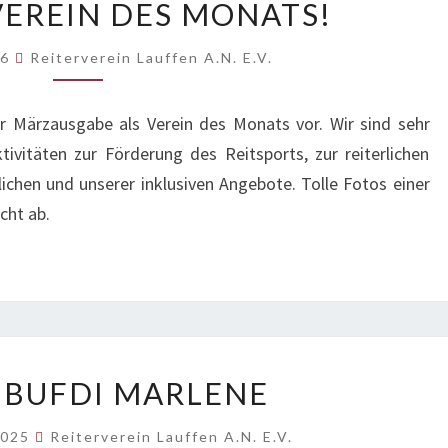
VEREIN DES MONATS!
SIND
VEREIN
26
Reiterverein Lauffen A.N. E.V.
DES
MONATS!
ner Märzausgabe als Verein des Monats vor. Wir sind sehr
ivitäten zur Förderung des Reitsports, zur reiterlichen
chen und unserer inklusiven Angebote. Tolle Fotos einer
cht ab.
NEUER
 BUFDI MARLENE
BUFDI
MARLENE
2025
Reiterverein Lauffen A.N. E.V.