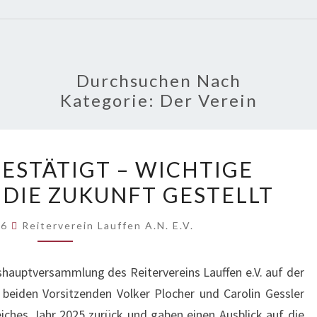
Durchsuchen Nach
Kategorie:
Der Verein
VORSTAND
ESTÄTIGT – WICHTIGE
BESTÄTIGT
 DIE ZUKUNFT GESTELLT
–
WICHTIGE
26
Reiterverein Lauffen A.N. E.V.
WEICHEN
FÜR
eshauptversammlung des Reitervereins Lauffen e.V. auf der
DIE
beiden Vorsitzenden Volker Plocher und Carolin Gessler
ZUKUNFT
iches Jahr 2025 zurück und gaben einen Ausblick auf die