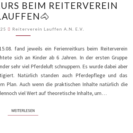
KURS BEIM REITERVEREIN
FERIENREITKURS
LAUFFEN🐴
BEIM
REITERVEREIN
025
Reiterverein Lauffen A.N. E.V.
LAUFFEN
🐴
5.08. fand jeweils ein Ferienreitkurs beim Reiterverein
ichtete sich an Kinder ab 6 Jahren. In der ersten Gruppe
inder sehr viel Pferdeluft schnuppern. Es wurde dabei aber
ltigiert. Natürlich standen auch Pferdepflege und das
m Plan. Auch wenn die praktischen Inhalte natürlich die
 dennoch viel Wert auf theoretische Inhalte, um…
WEITERLESEN
WEITERLESEN