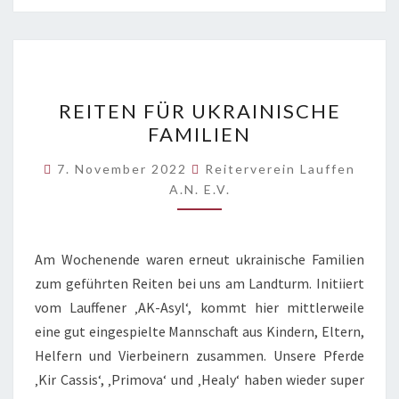
REITEN
REITEN FÜR UKRAINISCHE
FÜR
FAMILIEN
UKRAINISCHE
FAMILIEN
7. November 2022
Reiterverein Lauffen
A.N. E.V.
Am Wochenende waren erneut ukrainische Familien
zum geführten Reiten bei uns am Landturm. Initiiert
vom Lauffener ‚AK-Asyl‘, kommt hier mittlerweile
eine gut eingespielte Mannschaft aus Kindern, Eltern,
Helfern und Vierbeinern zusammen. Unsere Pferde
‚Kir Cassis‘, ‚Primova‘ und ‚Healy‘ haben wieder super