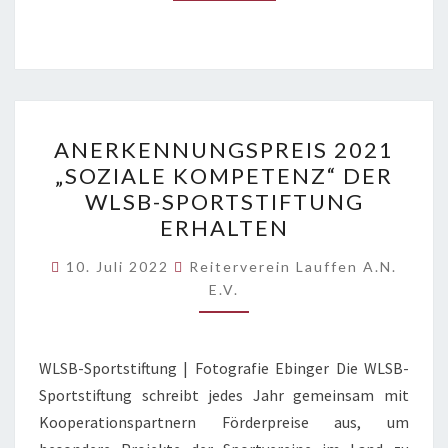
ANERKENNUNGSPREIS
ANERKENNUNGSPREIS 2021
2021
„SOZIALE KOMPETENZ“ DER
„SOZIALE
WLSB-SPORTSTIFTUNG
KOMPETENZ“
ERHALTEN
DER
WLSB-
10. Juli 2022
Reiterverein Lauffen A.N.
E.V.
SPORTSTIFTUNG
ERHALTEN
WLSB-Sportstiftung | Fotografie Ebinger Die WLSB-
Sportstiftung schreibt jedes Jahr gemeinsam mit
Kooperationspartnern Förderpreise aus, um