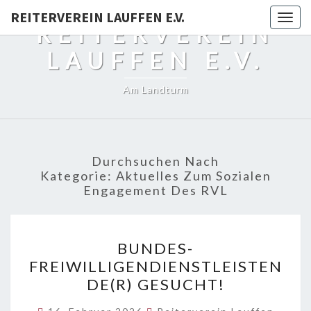
REITERVEREIN LAUFFEN E.V.
Togg
REITERVEREIN
navig
LAUFFEN E.V.
Am Landturm
Durchsuchen Nach
Kategorie:
Aktuelles Zum Sozialen
Engagement Des RVL
BUNDES-
BUNDES-
FREIWILLIGENDIENSTLEI
FREIWILLIGENDIENSTLEISTEN
GESUCHT!
DE(R) GESUCHT!