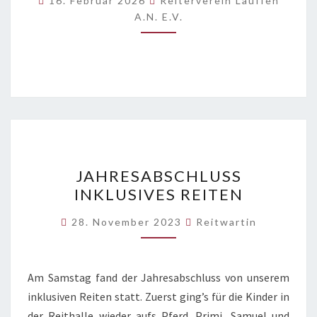
16. Februar 2026
Reiterverein Lauffen
A.N. E.V.
JAHRESABSCHLUSS
JAHRESABSCHLUSS
INKLUSIVES
INKLUSIVES REITEN
REITEN
28. November 2023
Reitwartin
Am Samstag fand der Jahresabschluss von unserem
inklusiven Reiten statt. Zuerst ging’s für die Kinder in
der Reithalle wieder aufs Pferd. Primi, Samuel und