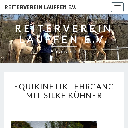
REITERVEREIN LAUFFEN E.V.
Togg
navig
REITERVEREIN
LAUFFEN E.V.
Am Landturm
EQUIKINETIK
EQUIKINETIK LEHRGANG
LEHRGANG
MIT SILKE KÜHNER
MIT
SILKE
KÜHNER