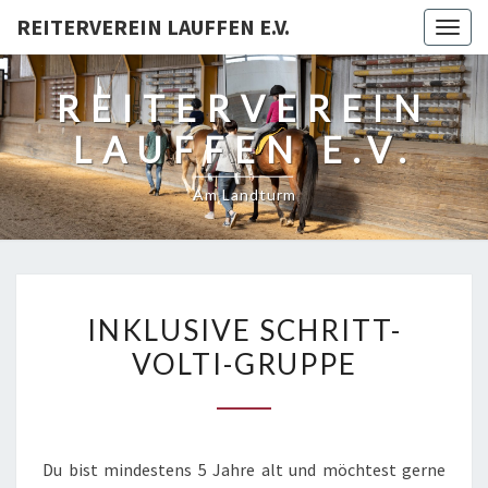
REITERVEREIN LAUFFEN E.V.
Togg
navig
REITERVEREIN
LAUFFEN E.V.
Am Landturm
INKLUSIVE
INKLUSIVE SCHRITT-
SCHRITT-
VOLTI-GRUPPE
VOLTI-
GRUPPE
Du bist mindestens 5 Jahre alt und möchtest gerne