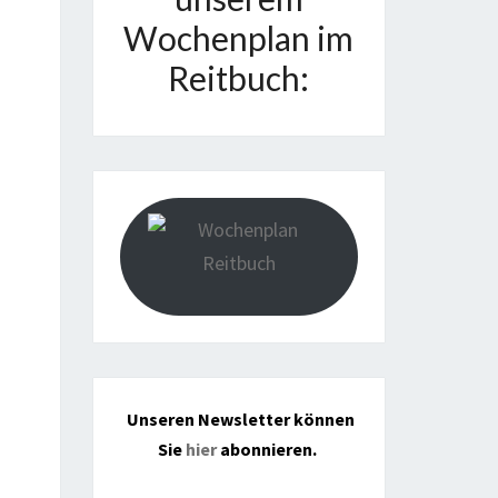
Wochenplan im
Reitbuch:
Office 365
Outloo
Unseren Newsletter können
Sie
hier
abonnieren.