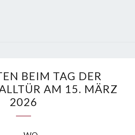
PONYREITEN
EN BEIM TAG DER
BEIM
ALLTÜR AM 15. MÄRZ
TAG
DER
2026
OFFENEN
STALLTÜR
AM
15.