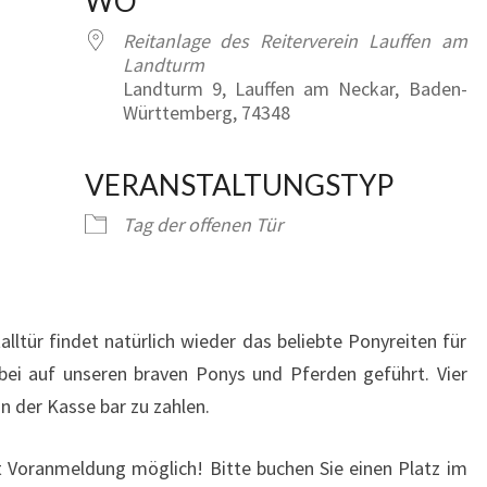
WO
MÄRZ
Reitanlage des Reiterverein Lauffen am
2026
Landturm
Landturm 9, Lauffen am Neckar, Baden-
Württemberg, 74348
Google Kalender
iCalendar
VERANSTALTUNGSTYP
Tag der offenen Tür
ltür findet natürlich wieder das beliebte Ponyreiten für
bei auf unseren braven Ponys und Pferden geführt. Vier
an der Kasse bar zu zahlen.
t Voranmeldung möglich! Bitte buchen Sie einen Platz im