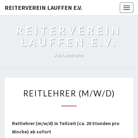
REITERVEREIN LAUFFEN E.V.
Togg
navig
REITERVEREIN
LAUFFEN E.V.
Am Landturm
REITLEHRER
REITLEHRER (M/W/D)
(M/W/D)
Reitlehrer (m/w/d) in Teilzeit (ca. 20 Stunden pro
Woche) ab sofort