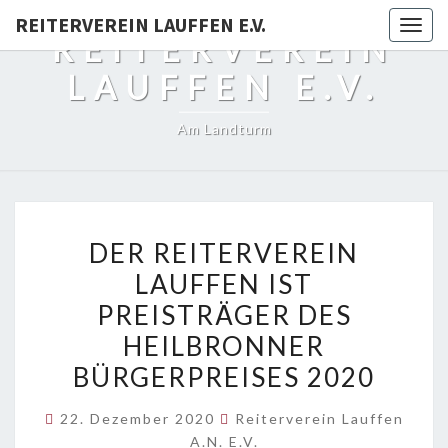
REITERVEREIN LAUFFEN E.V.
Togg
REITERVEREIN
navig
LAUFFEN E.V.
Am Landturm
DER
DER REITERVEREIN
REITERVEREIN
LAUFFEN IST
LAUFFEN
PREISTRÄGER DES
IST
PREISTRÄGER
HEILBRONNER
DES
BÜRGERPREISES 2020
HEILBRONNER
BÜRGERPREISES
22. Dezember 2020
Reiterverein Lauffen
A.N. E.V.
2020