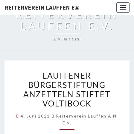
REITERVEREIN LAUFFEN E.V.
Togg
REITERVEREIN
navig
LAUFFEN E.V.
Am Landturm
LAUFFENER
LAUFFENER
BÜRGERSTIFTUNG
BÜRGERSTIFTUNG
ANZETTELN
ANZETTELN STIFTET
STIFTET
VOLTIBOCK
VOLTIBOCK
4. Juni 2021
Reiterverein Lauffen A.N.
E.V.