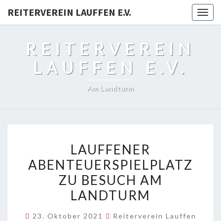
REITERVEREIN LAUFFEN E.V.
Togg
navig
REITERVEREIN
LAUFFEN E.V.
Am Landturm
LAUFFENER
LAUFFENER
ABENTEUERSPIELPLATZ
ABENTEUERSPIELPLATZ
ZU
ZU BESUCH AM
BESUCH
AM
LANDTURM
LANDTURM
23. Oktober 2021
Reiterverein Lauffen