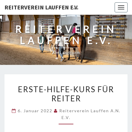
REITERVEREIN LAUFFEN E.V.
Togg
navig
REITERVEREIN
LAUFFEN E.V.
Am Landturm
ERSTE-
ERSTE-HILFE-KURS FÜR
HILFE-
REITER
KURS
FÜR
6. Januar 2022
Reiterverein Lauffen A.N.
REITER
E.V.