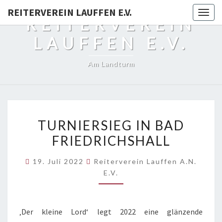
REITERVEREIN LAUFFEN E.V.
Togg
REITERVEREIN
navig
LAUFFEN E.V.
Am Landturm
TURNIERSIEG
TURNIERSIEG IN BAD
IN
FRIEDRICHSHALL
BAD
FRIEDRICHSHALL
19. Juli 2022
Reiterverein Lauffen A.N.
E.V.
‚Der kleine Lord‘ legt 2022 eine glänzende