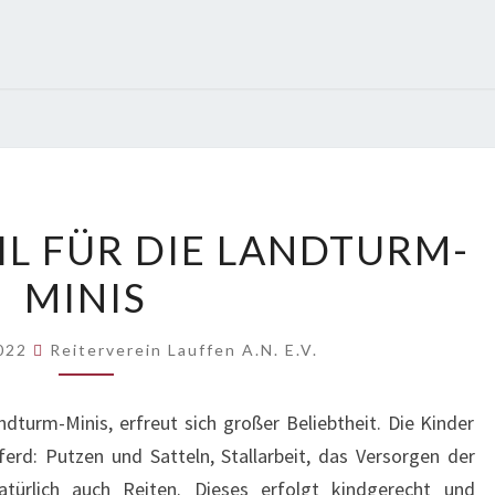
NEUES
L FÜR DIE LANDTURM-
DOMIZIL
MINIS
FÜR
DIE
LANDTURM-
2022
Reiterverein Lauffen A.N. E.V.
MINIS
turm-Minis, erfreut sich großer Beliebtheit. Die Kinder
erd: Putzen und Satteln, Stallarbeit, das Versorgen der
türlich auch Reiten. Dieses erfolgt kindgerecht und