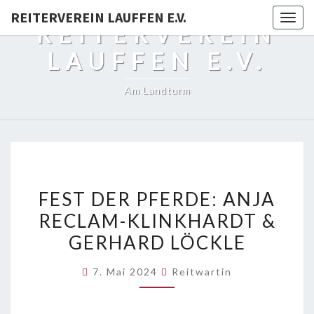
REITERVEREIN LAUFFEN E.V.
Togg
REITERVEREIN
navig
LAUFFEN E.V.
Am Landturm
FEST
FEST DER PFERDE: ANJA
DER
RECLAM-KLINKHARDT &
PFERDE:
GERHARD LÖCKLE
ANJA
RECLAM-
7. Mai 2024
Reitwartin
KLINKHARDT
&