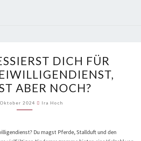
DU
ESSIERST DICH FÜR
INTERESSIERST
IWILLIGENDIENST,
DICH
FÜR
ST ABER NOCH?
BUNDESFREIWILLIGENDIENST,
ZÖGERST
 Oktober 2024
Ira Hoch
ABER
NOCH?
willigendienst? Du magst Pferde, Stallduft und den