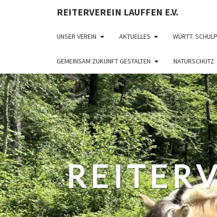
REITERVEREIN LAUFFEN E.V.
UNSER VEREIN
AKTUELLES
WÜRTT. SCHUL
GEMEINSAM ZUKUNFT GESTALTEN
NATURSCHUTZ
REITERV