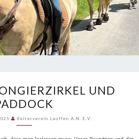
RÜCKBAU
ONGIERZIRKEL UND
LONGIERZIRKEL
PADDOCK
UND
PADDOCK
2025
Reiterverein Lauffen A.N. E.V.
uch, dass man loslassen muss: Unser Roundpen und der