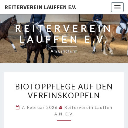
REITERVEREIN LAUFFEN E.V.
Togg
navig
REITERVEREIN
LAUFFEN E.V.
Am Landturm
BIOTOPPFLEGE
BIOTOPPFLEGE AUF DEN
AUF
VEREINSKOPPELN
DEN
VEREINSKOPPELN
7. Februar 2026
Reiterverein Lauffen
A.N. E.V.