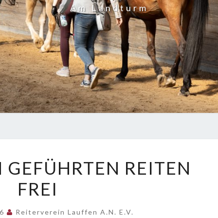
Am Landturm
PLÄTZE
M GEFÜHRTEN REITEN
BEIM
FREI
GEFÜHRTEN
REITEN
FREI
26
Reiterverein Lauffen A.N. E.V.