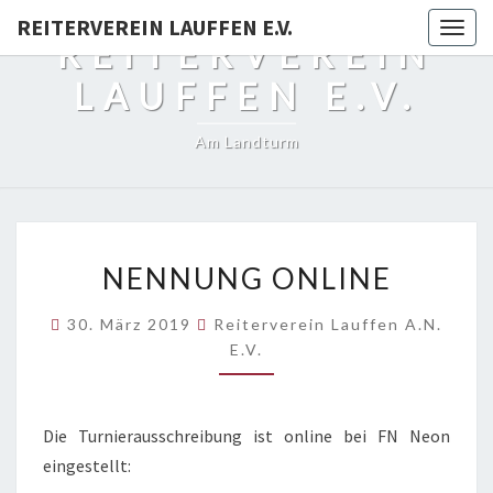
REITERVEREIN LAUFFEN E.V.
Togg
REITERVEREIN
navig
LAUFFEN E.V.
Am Landturm
NENNUNG
NENNUNG ONLINE
ONLINE
30. März 2019
Reiterverein Lauffen A.N.
E.V.
Die Turnierausschreibung ist online bei FN Neon
eingestellt: