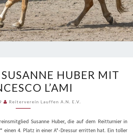
4.
R SUSANNE HUBER MIT
PLATZ
CESCO L’AMI
FÜR
SUSANNE
HUBER
19
Reiterverein Lauffen A.N. E.V.
MIT
FRANCESCO
reinsmitglied Susanne Huber, die auf dem Reitturnier in
L’AMI
 einen 4. Platz in einer A*-Dressur erritten hat. Ein toller