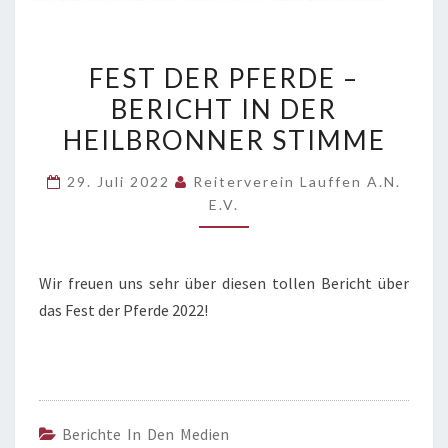
FEST
FEST DER PFERDE –
DER
BERICHT IN DER
PFERDE
HEILBRONNER STIMME
–
BERICHT
29. Juli 2022
Reiterverein Lauffen A.N.
IN
E.V.
DER
HEILBRONNER
STIMME
Wir freuen uns sehr über diesen tollen Bericht über
das Fest der Pferde 2022!
Berichte In Den Medien