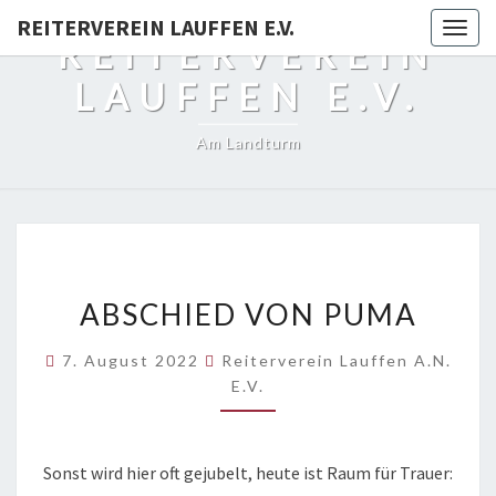
REITERVEREIN LAUFFEN E.V.
Togg
REITERVEREIN
navig
LAUFFEN E.V.
Am Landturm
ABSCHIED
ABSCHIED VON PUMA
VON
PUMA
7. August 2022
Reiterverein Lauffen A.N.
E.V.
Sonst wird hier oft gejubelt, heute ist Raum für Trauer: