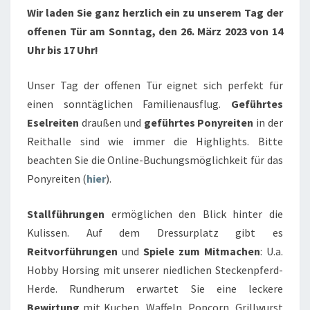
26.
Wir laden Sie ganz herzlich ein zu unserem Tag der
MÄRZ
offenen Tür am Sonntag, den 26. März 2023 von 14
Uhr bis 17 Uhr!
Unser Tag der offenen Tür eignet sich perfekt für
einen sonntäglichen Familienausflug.
Geführtes
Eselreiten
draußen und
geführtes Ponyreiten
in der
Reithalle sind wie immer die Highlights. Bitte
beachten Sie die Online-Buchungsmöglichkeit für das
Ponyreiten (
h
ier
).
Stallführungen
ermöglichen den Blick hinter die
Kulissen. Auf dem Dressurplatz gibt es
Reitvorführungen
und
Spiele zum Mitmachen
: U.a.
Hobby Horsing mit unserer niedlichen Steckenpferd-
Herde. Rundherum erwartet Sie eine leckere
Bewirtung
mit Kuchen, Waffeln, Popcorn, Grillwurst