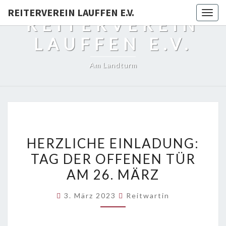
REITERVEREIN LAUFFEN E.V.
Togg
REITERVEREIN
navig
LAUFFEN E.V.
Am Landturm
HERZLICHE
HERZLICHE EINLADUNG:
EINLADUNG:
TAG DER OFFENEN TÜR
TAG
AM 26. MÄRZ
DER
OFFENEN
3. März 2023
Reitwartin
TÜR
AM