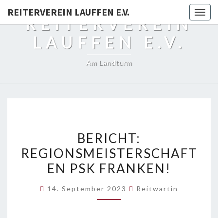
REITERVEREIN LAUFFEN E.V.
Togg
REITERVEREIN
navig
LAUFFEN E.V.
Am Landturm
BERICHT:
BERICHT:
REGIONSMEISTERSCHAFT
REGIONSMEISTERSCHAFT
PSK
EN PSK FRANKEN!
FRANKEN!
14. September 2023
Reitwartin