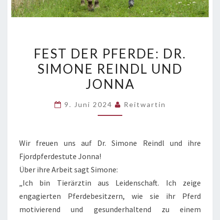
FEST
FEST DER PFERDE: DR.
DER
SIMONE REINDL UND
PFERDE:
JONNA
DR.
SIMONE
9. Juni 2024
Reitwartin
REINDL
UND
JONNA
Wir freuen uns auf Dr. Simone Reindl und ihre
Fjordpferdestute Jonna!
Über ihre Arbeit sagt Simone:
„Ich bin Tierärztin aus Leidenschaft. Ich zeige
engagierten Pferdebesitzern, wie sie ihr Pferd
motivierend und gesunderhaltend zu einem