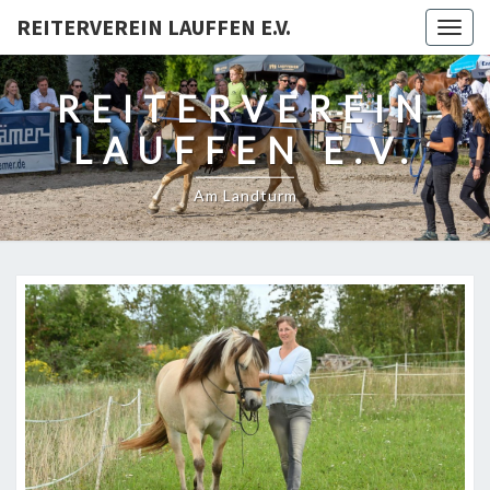
REITERVEREIN LAUFFEN E.V.
Togg
navig
REITERVEREIN
LAUFFEN E.V.
Am Landturm