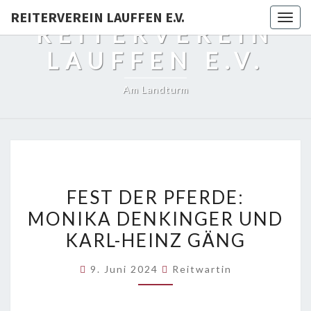
REITERVEREIN LAUFFEN E.V.
Togg
REITERVEREIN
navig
LAUFFEN E.V.
Am Landturm
FEST
FEST DER PFERDE:
DER
MONIKA DENKINGER UND
PFERDE:
KARL-HEINZ GÄNG
MONIKA
DENKINGER
9. Juni 2024
Reitwartin
UND
KARL-