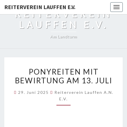
REITERVEREIN LAUFFEN E.V.
Togg
REITERVEREIN
navig
LAUFFEN E.V.
Am Landturm
PONYREITEN
PONYREITEN MIT
MIT
BEWIRTUNG AM 13. JULI
BEWIRTUNG
AM
29. Juni 2025
Reiterverein Lauffen A.N.
13.
E.V.
JULI