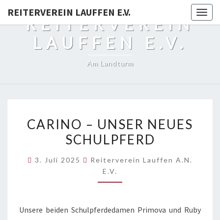
REITERVEREIN LAUFFEN E.V.
Togg
REITERVEREIN
navig
LAUFFEN E.V.
Am Landturm
CARINO
CARINO – UNSER NEUES
–
SCHULPFERD
UNSER
NEUES
3. Juli 2025
Reiterverein Lauffen A.N.
SCHULPFERD
E.V.
Unsere beiden Schulpferdedamen Primova und Ruby