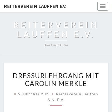
REITERVEREIN LAUFFEN E.V.
Togg
navig
REITERVEREIN
LAUFFEN E.V.
Am Landturm
DRESSURLEHRGANG
DRESSURLEHRGANG MIT
MIT
CAROLIN MERKLE
CAROLIN
MERKLE
6. Oktober 2025
Reiterverein Lauffen
A.N. E.V.