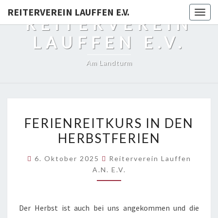
REITERVEREIN LAUFFEN E.V.
Togg
REITERVEREIN
navig
LAUFFEN E.V.
Am Landturm
FERIENREITKURS
FERIENREITKURS IN DEN
IN
HERBSTFERIEN
DEN
HERBSTFERIEN
6. Oktober 2025
Reiterverein Lauffen
A.N. E.V.
Der Herbst ist auch bei uns angekommen und die