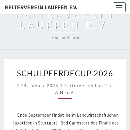
REITERVEREIN LAUFFEN E.V.
Togg
REITERVEREIN
navig
LAUFFEN E.V.
Am Landturm
SCHULPFERDECUP
SCHULPFERDECUP 2026
2026
24. Januar 2026
Reiterverein Lauffen
A.N. E.V.
Ende September findet beim Landwirtschaftlichen
Hauptfest in Stuttgart- Bad Cannstatt das Finale des