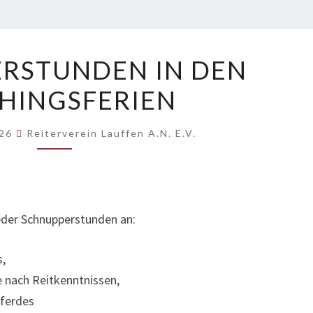
SCHNUPPERSTUNDEN
RSTUNDEN IN DEN
IN
HINGSFERIEN
DEN
FASCHINGSFERIEN
026
Reiterverein Lauffen A.N. E.V.
ieder Schnupperstunden an:
s,
e nach Reitkenntnissen,
Pferdes